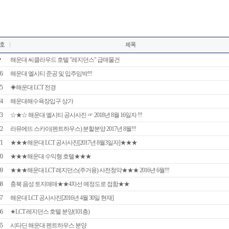
해운대 씨클라우드 호텔 "레지던스" 급매물건
6
해운대 엘시티 준공 및 입주임박!!!
5
◈해운대 LCT 전경
4
해운대해수욕장입구 상가
3
☆★☆ 해운대 엘시티 공사사진 ☞ 2018년 8월 16일자 !!!
2
라뮤에뜨 스카이(펜트하우스) 분할분양 2017년 8월!!!
1
★★★해운대 LCT 공사사진[2017년 8월3일자]★★★
0
★★★해운대 수익형 호텔★★★
9
★★★해운대 LCT 레지던스(주거용) 사전청약★★★ 2016년 6월!!!
8
충북 음성 토지매매★★4차선 예정도로 접함★★
7
해운대 LCT 공사사진[2016년 4월 30일 현재]
6
★LCT 레지던스 호텔 분양(101층)
5
시타딘 해운대 펜트하우스 분양