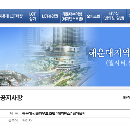
제 목
해운대 씨클라우드 호텔 "레지던스" 급매물건
글쓴이
관리자