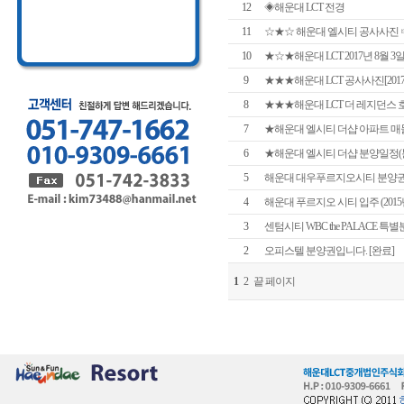
12
◈해운대 LCT 전경
11
☆★☆ 해운대 엘시티 공사사진 ☞ 20
10
★☆★해운대 LCT 2017년 8월
9
★★★해운대 LCT 공사사진[2017
8
★★★해운대 LCT 더 레지던스 호텔(
7
★해운대 엘시티 더샵 아파트 매
6
★해운대 엘시티 더샵 분양일정(분
5
해운대 대우푸르지오시티 분양권 
4
해운대 푸르지오 시티 입주 (2015년
3
센텀시티 WBC the PALACE 특별분
2
오피스텔 분양권입니다. [완료]
1
2
끝 페이지